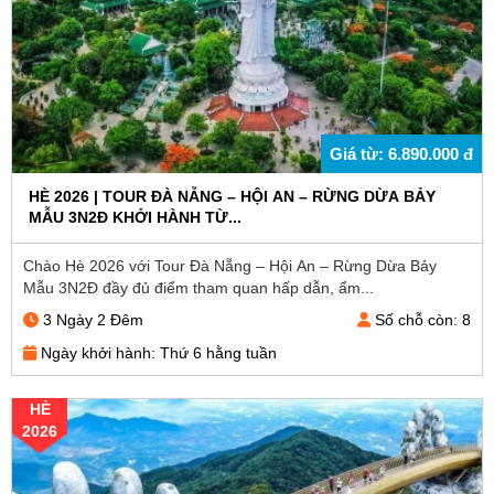
Giá từ: 6.890.000 đ
HÈ 2026 | TOUR ĐÀ NẴNG – HỘI AN – RỪNG DỪA BẢY
MẪU 3N2Đ KHỞI HÀNH TỪ...
Chào Hè 2026 với Tour Đà Nẵng – Hội An – Rừng Dừa Bảy
Mẫu 3N2Đ đầy đủ điểm tham quan hấp dẫn, ẩm...
3 Ngày 2 Đêm
Số chỗ còn: 8
Ngày khởi hành: Thứ 6 hằng tuần
HÈ
2026