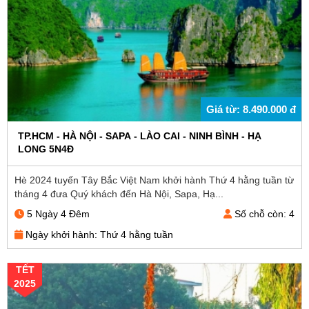
Giá từ: 8.490.000 đ
TP.HCM - HÀ NỘI - SAPA - LÀO CAI - NINH BÌNH - HẠ
LONG 5N4Đ
Hè 2024 tuyến Tây Bắc Việt Nam khởi hành Thứ 4 hằng tuần từ
tháng 4 đưa Quý khách đến Hà Nội, Sapa, Hạ...
5 Ngày 4 Đêm
Số chỗ còn: 4
Ngày khởi hành: Thứ 4 hằng tuần
TẾT
2025