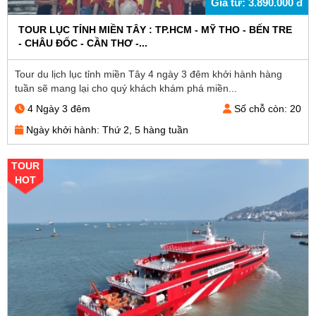
Giá từ: 3.890.000 đ
TOUR LỤC TỈNH MIỀN TÂY : TP.HCM - MỸ THO - BẾN TRE
- CHÂU ĐỐC - CẦN THƠ -...
Tour du lịch lục tỉnh miền Tây 4 ngày 3 đêm khởi hành hàng
tuần sẽ mang lại cho quý khách khám phá miền...
4 Ngày 3 đêm
Số chỗ còn: 20
Ngày khởi hành: Thứ 2, 5 hàng tuần
TOUR
HOT