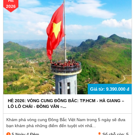
HÈ
2026
Giá từ: 9.390.000 đ
HÈ 2026: VÒNG CUNG ĐÔNG BẮC: TP.HCM - HÀ GIANG –
LÔ LÔ CHẢI - ĐỒNG VĂN –...
Khám phá vòng cung Đông Bắc Việt Nam trong 5 ngày sẽ đưa
bạn khám phá những điểm đến tuyệt vời nhấ...
5 Ngày 4 Đêm
Số chỗ còn: 5