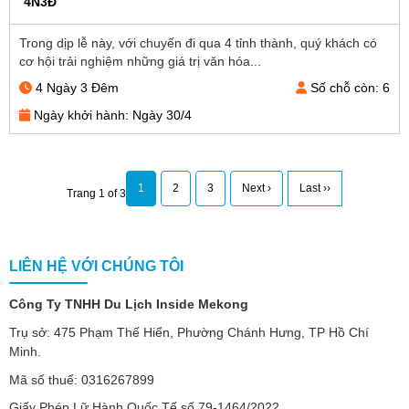
4N3Đ
Trong dịp lễ này, với chuyến đi qua 4 tỉnh thành, quý khách có
cơ hội trải nghiệm những giá trị văn hóa...
4 Ngày 3 Đêm
Số chỗ còn: 6
Ngày khởi hành: Ngày 30/4
1
2
3
Next ›
Last ››
Trang 1 of 3
LIÊN HỆ VỚI CHÚNG TÔI
Công Ty TNHH Du Lịch Inside Mekong
Trụ sở: 475 Phạm Thế Hiển, Phường Chánh Hưng, TP Hồ Chí
Minh.
Mã số thuế: 0316267899
Giấy Phép Lữ Hành Quốc Tế số 79-1464/2022