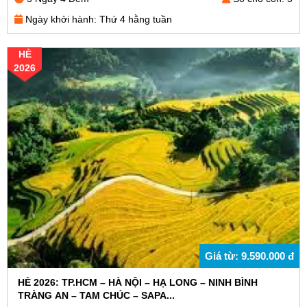
Ngày khởi hành: Thứ 4 hằng tuần
HÈ
2026
Giá từ: 9.590.000 đ
HÈ 2026: TP.HCM – HÀ NỘI – HẠ LONG – NINH BÌNH
TRÀNG AN – TAM CHÚC – SAPA...