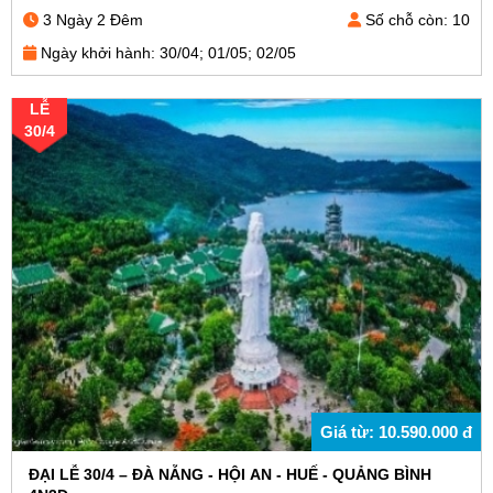
3 Ngày 2 Đêm
Số chỗ còn: 10
Ngày khởi hành: 30/04; 01/05; 02/05
LỄ
30/4
Giá từ: 10.590.000 đ
ĐẠI LỄ 30/4 – ĐÀ NẴNG - HỘI AN - HUẾ - QUẢNG BÌNH