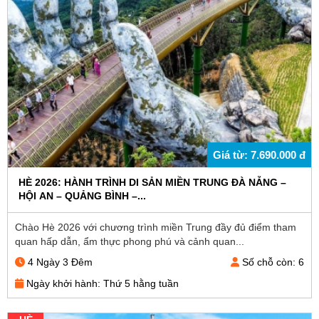
Giá từ: 7.690.000 đ
HÈ 2026: HÀNH TRÌNH DI SẢN MIỀN TRUNG ĐÀ NẴNG –
HỘI AN – QUẢNG BÌNH –...
Chào Hè 2026 với chương trình miền Trung đầy đủ điểm tham
quan hấp dẫn, ẩm thực phong phú và cảnh quan...
4 Ngày 3 Đêm
Số chỗ còn: 6
Ngày khởi hành: Thứ 5 hằng tuần