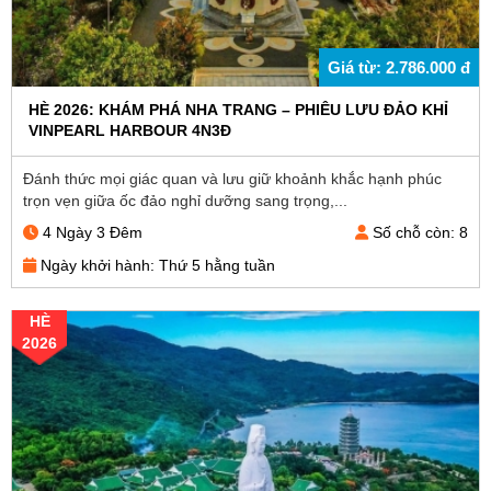
Giá từ: 2.786.000 đ
HÈ 2026: KHÁM PHÁ NHA TRANG – PHIÊU LƯU ĐẢO KHỈ
VINPEARL HARBOUR 4N3Đ
Đánh thức mọi giác quan và lưu giữ khoảnh khắc hạnh phúc
trọn vẹn giữa ốc đảo nghỉ dưỡng sang trọng,...
4 Ngày 3 Đêm
Số chỗ còn: 8
Ngày khởi hành: Thứ 5 hằng tuần
HÈ
2026