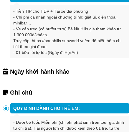
-
Tiền TIP cho HDV + Tài xế địa phương
-
Chi phí cá nhân ngoài chương trình: giặt ủi, điện thoại,
minibar…
-
Vé cáp treo (có buffet trưa) Bà Nà Hills giá tham khảo từ
1.300.000đ/khách.
Truy cập: https://banahills.sunworld.vn/en để biết thêm chi
tiết theo giai đoạn.
-
01 bữa tối tự túc (Ngày đi Hội An)
Ngày khởi hành khác
Ghi chú
QUY ĐỊNH DÀNH CHO TRẺ EM:
- Dưới 05 tuổi: Miễn phí (chi phí phát sinh trên tour gia đình
tự chi trả). Hai người lớn chỉ được kèm theo 01 trẻ, từ trẻ