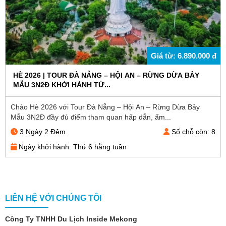
Giá từ: 6.890.000 đ
HÈ 2026 | TOUR ĐÀ NẴNG – HỘI AN – RỪNG DỪA BẢY
MẪU 3N2Đ KHỞI HÀNH TỪ...
Chào Hè 2026 với Tour Đà Nẵng – Hội An – Rừng Dừa Bảy
Mẫu 3N2Đ đầy đủ điểm tham quan hấp dẫn, ẩm...
3 Ngày 2 Đêm
Số chỗ còn: 8
Ngày khởi hành: Thứ 6 hằng tuần
LIÊN HỆ VỚI CHÚNG TÔI
Công Ty TNHH Du Lịch Inside Mekong