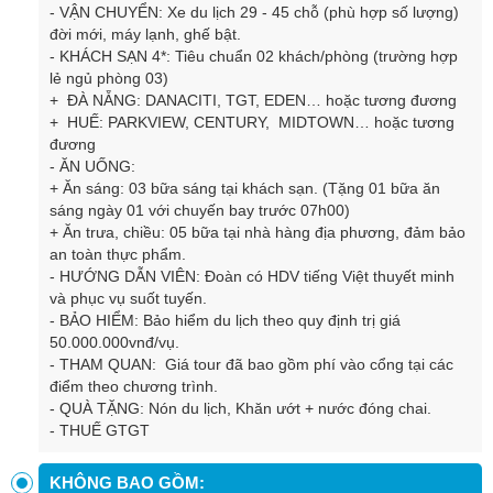
-
VẬN CHUYỂN: Xe du lịch 29 - 45 chỗ (phù hợp số lượng)
đời mới, máy lạnh, ghế bật.
-
KHÁCH SẠN 4*: Tiêu chuẩn 02 khách/phòng (trường hợp
lẻ ngủ phòng 03)
+ ĐÀ NẴNG: DANACITI, TGT, EDEN… hoặc tương đương
+ HUẾ: PARKVIEW, CENTURY, MIDTOWN… hoặc tương
đương
-
ĂN UỐNG:
+ Ăn sáng: 03 bữa sáng tại khách sạn. (Tặng 01 bữa ăn
sáng ngày 01 với chuyến bay trước 07h00)
+ Ăn trưa, chiều: 05 bữa tại nhà hàng địa phương, đảm bảo
an toàn thực phẩm.
-
HƯỚNG DẪN VIÊN: Đoàn có HDV tiếng Việt thuyết minh
và phục vụ suốt tuyến.
-
BẢO HIỂM: Bảo hiểm du lịch theo quy định trị giá
50.000.000vnđ/vụ.
-
THAM QUAN: Giá tour đã bao gồm phí vào cổng tại các
điểm theo chương trình.
-
QUÀ TẶNG: Nón du lịch, Khăn ướt + nước đóng chai.
-
THUẾ GTGT
KHÔNG BAO GỒM: