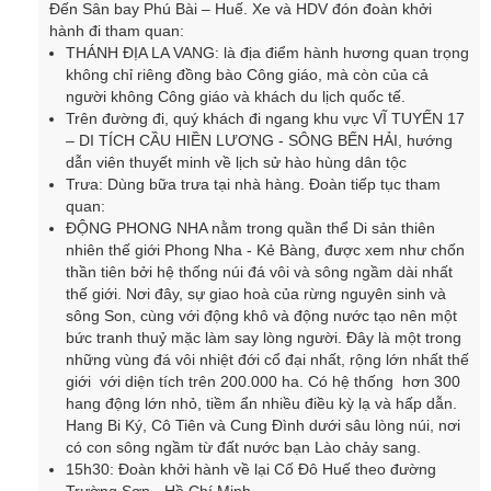
Đến Sân bay Phú Bài – Huế. Xe và HDV đón đoàn khởi
hành đi tham quan:
THÁNH ĐỊA LA VANG: là địa điểm hành hương quan trọng
không chỉ riêng đồng bào Công giáo, mà còn của cả
người không Công giáo và khách du lịch quốc tế.
Trên đường đi, quý khách đi ngang khu vực VĨ TUYẾN 17
– DI TÍCH CẦU HIỀN LƯƠNG - SÔNG BẾN HẢI, hướng
dẫn viên thuyết minh về lịch sử hào hùng dân tộc
Trưa: Dùng bữa trưa tại nhà hàng. Đoàn tiếp tục tham
quan:
ĐỘNG PHONG NHA nằm trong quần thể Di sản thiên
nhiên thế giới Phong Nha - Kẻ Bàng, được xem như chốn
thần tiên bởi hệ thống núi đá vôi và sông ngầm dài nhất
thế giới. Nơi đây, sự giao hoà của rừng nguyên sinh và
sông Son, cùng với động khô và động nước tạo nên một
bức tranh thuỷ mặc làm say lòng người. Đây là một trong
những vùng đá vôi nhiệt đới cổ đại nhất, rộng lớn nhất thế
giới với diện tích trên 200.000 ha. Có hệ thống hơn 300
hang động lớn nhỏ, tiềm ẩn nhiều điều kỳ lạ và hấp dẫn.
Hang Bi Ký, Cô Tiên và Cung Đình dưới sâu lòng núi, nơi
có con sông ngầm từ đất nước bạn Lào chảy sang.
15h30: Đoàn khởi hành về lại Cố Đô Huế theo đường