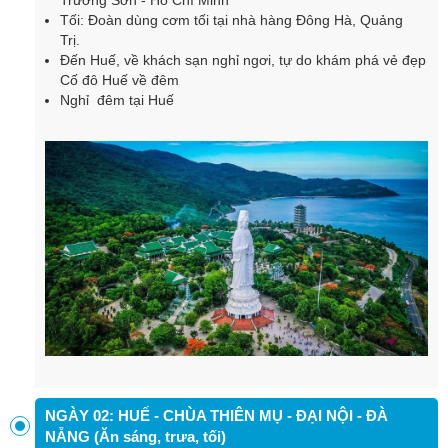
Trường Sơn - Hồ Chí Minh
Tối: Đoàn dùng cơm tối tại nhà hàng Đông Hà, Quảng
Trị.
Đến Huế, về khách sạn nghỉ ngơi, tự do khám phá vẻ đẹp
Cố đô Huế về đêm
Nghỉ đêm tại Huế
NGÀY 02: HUẾ - CHÙA THIÊN MỤ - ĐẠI NỘI - ĐÀ
NẴNG (Ăn sáng, trưa, tối)