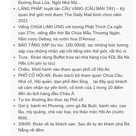
Đường Đua Lửa, Ngôi Nhà Ma…
LÀNG PHÁP, tuyệt tác CẦU VÀNG (CẦU BÀN TAY) – Kỳ
quan thế giới mới được The Daily Mail bình chọn năm
2021
Viếng CHÙA LINH ỨNG với tượng Phật Thích Ca ngồi
cao 27m, viếng đền thờ Bà Chúa Mẫu Thượng Ngàn,
hầm rượu Debay, và vườn hoa D’Amour…
BẢO TÀNG SÁP (tự túc: 100.000đ): tạc những bức tượng
sáp của những nhân vật nổi tiếng trên thế giới, rất thú vị.
Trưa: Đoàn dùng Buffet trưa tại nhà hàng của KDL Bà Nà
Hills.(chi phí tự túc)
Chiều: Khởi hành vào tham quan phố cổ Hội An
PHỔ CỔ HỘI AN: Đoàn bách bộ tham quan Chùa Cầu,
Nhà cổ, Hội quán, dạo phố đèn lồng… tại đây quý khách
sẽ cảm nhận sự yên bình, cổ kính của 1 trong 10 điểm
đến du lịch hàng đầu Châu Á.
Tự túc thưởng ẩm thực tại Phố cổ.
Gợi ý: bánh mì Phượng, cơm gà Bà Buội, bánh xèo, cao
lầu, mỳ quảng, chè các loại, trà thảo mộc Hội An (nước
Mót)…
20h00: Đoàn về lại khách sạn. Sau đó tự do khám phá Đà
Nẵng về đêm.