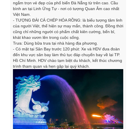
ngắm trọn vẻ đẹp của phố biển Đà Nẵng từ trên cao. Cầu
bình an tại Linh Ứng Tự - nơi có tượng Quan Âm cao nhất
Việt Nam.
- TƯỢNG ĐÀI CÁ CHÉP HÓA RỒNG: là biểu tượng tâm linh
của người Việt, thể hiện sự may mắn, thành công. Đồng thời
cũng chỉ những người có phẩm chất kiên cường, bển bỉ,
khát khao vươn lên trong cuộc sống.
Trưa: Dùng bữa trưa tại nhà hàng địa phương.
-
Có mặt tại Sân Bay trước 120 phút: Xe và HDV đưa đoàn
đến khu vực sân bay làm thủ tục đáp chuyến bay về lại TP.
Hồ Chí Minh. HDV chào tạm biệt du khách, kết thúc chương
trình tham quan và hẹn gặp lại quý khách.