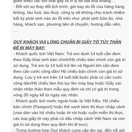
giảm thiểu các tổn thất gây ra vì lý do bất khả kháng.…
-
Đối với sự thay đổi lịch trình, giờ bay do lỗi của hãng hàng
không, tàu hoả, tàu thuỷ, công ty sẽ không chịu trách nhiệm
bất kỳ phát sinh nào do lỗi trên như: phát sinh bữa ăn, nhà
hàng, khách sạn, phương tiện di chuyển, hướng dẫn viên,
….
QUÝ KHÁCH VUI LÒNG CHUẨN BỊ GIẤY TỜ TÙY THÂN
ĐỂ ĐI MÁY BAY:
- Khách quốc tịch Việt Nam: Trẻ em dưới 14 tuổi cần đem
theo Giấy khai sinh bản chính/Hộ chiếu bản chính còn giá trị
sử dụng. Trẻ em từ 14 tuổi trở lên và Người lớn cần đem
theo căn cước công dân/ Hộ chiếu bản chính còn giá trị sử
dụng. Lưu ý trẻ em trên 14 tuổi bắt buộc phải có căn cước
công dân/Hộ chiếu làm thủ tục lên máy bay hoặc Giấy xác
nhận nhân thân theo mẫu quy định và chỉ có giá trị trong
vòng 30 ngày kể từ ngày xác nhận.
- Khách quốc tịch nước ngoài hoặc là Việt Kiều: Hộ chiếu
bản chính (Passport) hoặc thẻ xanh kèm thị thực nhập cảnh
(visa dán vào hộ chiếu hoặc tờ rời hoặc cuốn miễn thị thực,
các loại giấy tờ này phải có dấu nhập cảnh Việt Nam và còn
giá trị sử dụng theo quy định khi đi tour).
- Trong trường hợp Quý khách cung cấp tên sai, đến trễ giờ