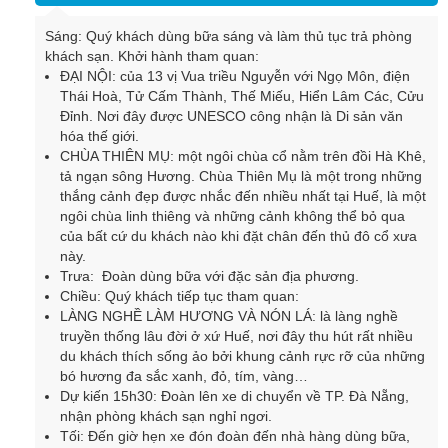
Sáng: Quý khách dùng bữa sáng và làm thủ tục trả phòng
khách sạn. Khởi hành tham quan:
ĐẠI NỘI: của 13 vị Vua triều Nguyễn với Ngọ Môn, điện
Thái Hoà, Tử Cấm Thành, Thế Miếu, Hiển Lâm Các, Cửu
Đỉnh. Nơi đây được UNESCO công nhận là Di sản văn
hóa thế giới.
CHÙA THIÊN MỤ: một ngôi chùa cổ nằm trên đồi Hà Khê,
tả ngạn sông Hương. Chùa Thiên Mụ là một trong những
thắng cảnh đẹp được nhắc đến nhiều nhất tại Huế, là một
ngôi chùa linh thiêng và những cảnh không thể bỏ qua
của bất cứ du khách nào khi đặt chân đến thủ đô cổ xưa
này.
Trưa:
Đoàn dùng bữa với đặc sản địa phương.
Chiều: Quý khách tiếp tục tham quan:
LÀNG NGHỀ LÀM HƯƠNG VÀ NÓN LÁ: là làng nghề
truyền thống lâu đời ở xứ Huế, nơi đây thu hút rất nhiều
du khách thích sống ảo bởi khung cảnh rực rỡ của những
bó hương đa sắc xanh, đỏ, tím, vàng…
Dự kiến 15h30: Đoàn lên xe di chuyển về TP. Đà Nẵng,
nhận phòng khách sạn nghỉ ngơi.
Tối: Đến giờ hẹn xe đón đoàn đến nhà hàng dùng bữa,