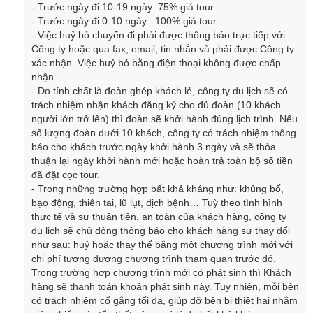
-
Trước ngày đi 10-19 ngày: 75% giá tour.
-
Trước ngày đi 0-10 ngày : 100% giá tour.
-
Việc huỷ bỏ chuyến đi phải được thông báo trực tiếp với
Công ty hoặc qua fax, email, tin nhắn và phải được Công ty
xác nhận. Việc huỷ bỏ bằng điện thoại không được chấp
nhận.
-
Do tính chất là đoàn ghép khách lẻ, công ty du lịch sẽ có
trách nhiệm nhận khách đăng ký cho đủ đoàn (10 khách
người lớn trở lên) thì đoàn sẽ khởi hành đúng lịch trình. Nếu
số lượng đoàn dưới 10 khách, công ty có trách nhiệm thông
báo cho khách trước ngày khởi hành 3 ngày và sẽ thỏa
thuận lại ngày khởi hành mới hoặc hoàn trả toàn bộ số tiền
đã đặt cọc tour.
-
Trong những trường hợp bất khả kháng như: khủng bố,
bạo động, thiên tai, lũ lụt, dịch bệnh… Tuỳ theo tình hình
thực tế và sự thuận tiện, an toàn của khách hàng, công ty
du lịch sẽ chủ động thông báo cho khách hàng sự thay đổi
như sau: huỷ hoặc thay thế bằng một chương trình mới với
chi phí tương đương chương trình tham quan trước đó.
Trong trường hợp chương trình mới có phát sinh thì Khách
hàng sẽ thanh toán khoản phát sinh này. Tuy nhiên, mỗi bên
có trách nhiệm cố gắng tối đa, giúp đỡ bên bị thiệt hại nhằm