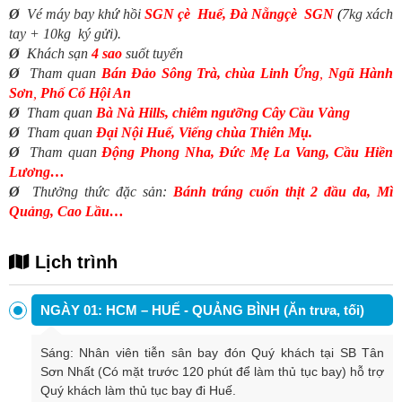
Ø
Vé máy bay khứ hồi
SGN
çè
Huế, Đà Nẵng
çè
SGN
(
7kg xách
tay + 10kg ký gửi)
.
Ø
Khách sạn
4 sao
suốt tuyến
Ø
Tham quan
Bán Đảo Sông Trà, chùa Linh Ứng
,
Ngũ Hành
Sơn
,
Phố Cổ Hội An
Ø
Tham quan
Bà Nà Hills, chiêm ngưỡng Cây Cầu Vàng
Ø
Tham quan
Đại Nội Huế, Viếng chùa Thiên Mụ.
Ø
Tham quan
Động Phong Nha, Đức Mẹ La Vang, Cầu Hiền
Lương…
Ø
Thưởng thức đặc sản:
Bánh tráng cuốn thịt 2 đầu da, Mì
Quảng, Cao Lầu…
Lịch trình
NGÀY 01: HCM – HUẾ - QUẢNG BÌNH (Ăn trưa, tối)
Sáng: Nhân viên tiễn sân bay đón Quý khách tại SB Tân
Sơn Nhất (Có mặt trước 120 phút để làm thủ tục bay) hỗ trợ
Quý khách làm thủ tục bay đi Huế.