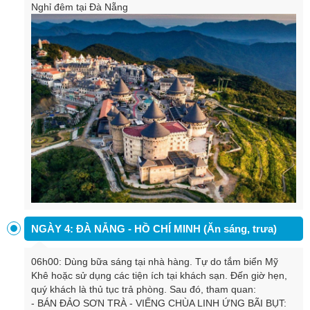
Nghỉ đêm tại Đà Nẵng
NGÀY 4: ĐÀ NẴNG - HỒ CHÍ MINH (Ăn sáng, trưa)
06h00: Dùng bữa sáng tại nhà hàng. Tự do tắm biển Mỹ
Khê hoặc sử dụng các tiện ích tại khách sạn. Đến giờ hẹn,
quý khách là thủ tục trả phòng. Sau đó, tham quan:
- BÁN ĐẢO SƠN TRÀ - VIẾNG CHÙA LINH ỨNG BÃI BỤT: