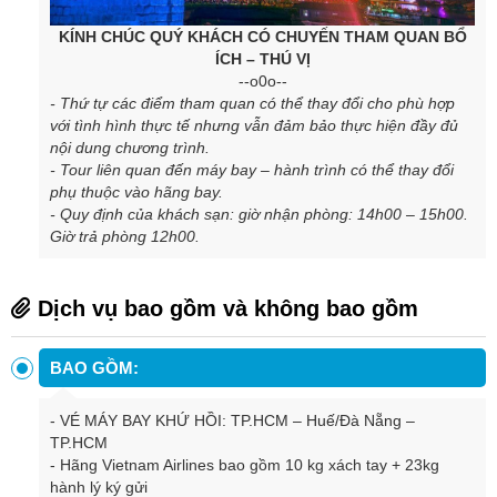
KÍNH CHÚC QUÝ KHÁCH CÓ CHUYẾN THAM QUAN BỔ
ÍCH – THÚ VỊ
--o0o--
-
Thứ tự các điểm tham quan có thể thay đổi cho phù hợp
với tình hình thực tế nhưng vẫn đảm bảo thực hiện đầy đủ
nội dung chương trình.
-
Tour liên quan đến máy bay – hành trình có thể thay đổi
phụ thuộc vào hãng bay.
-
Quy định của khách sạn: giờ nhận phòng: 14h00 – 15h00.
Giờ trả phòng 12h00.
Dịch vụ bao gồm và không bao gồm
BAO GỒM:
-
VÉ MÁY BAY KHỨ HỒI: TP.HCM – Huế/Đà Nẵng –
TP.HCM
-
Hãng Vietnam Airlines bao gồm 10 kg xách tay + 23kg
hành lý ký gửi