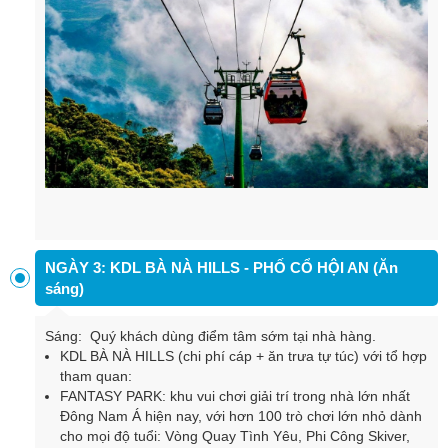
NGÀY 3: KDL BÀ NÀ HILLS - PHỐ CỔ HỘI AN (Ăn
sáng)
Sáng: Quý khách dùng điểm tâm sớm tại nhà hàng.
KDL BÀ NÀ HILLS (chi phí cáp + ăn trưa tự túc) với tổ hợp
tham quan:
FANTASY PARK: khu vui chơi giải trí trong nhà lớn nhất
Đông Nam Á hiện nay, với hơn 100 trò chơi lớn nhỏ dành
cho mọi độ tuổi: Vòng Quay Tình Yêu, Phi Công Skiver,