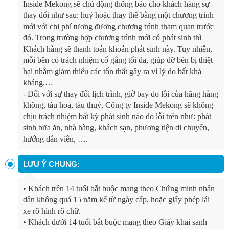
Inside Mekong sẽ chủ động thông báo cho khách hàng sự
thay đổi như sau: huỷ hoặc thay thế bằng một chương trình
mới với chi phí tương đương chương trình tham quan trước
đó. Trong trường hợp chương trình mới có phát sinh thì
Khách hàng sẽ thanh toán khoản phát sinh này. Tuy nhiên,
mỗi bên có trách nhiệm cố gắng tối đa, giúp đỡ bên bị thiệt
hại nhằm giảm thiểu các tổn thất gây ra vì lý do bất khả
kháng.…
- Đối với sự thay đổi lịch trình, giờ bay do lỗi của hãng hàng
không, tàu hoả, tàu thuỷ, Công ty Inside Mekong sẽ không
chịu trách nhiệm bất kỳ phát sinh nào do lỗi trên như: phát
sinh bữa ăn, nhà hàng, khách sạn, phương tiện di chuyển,
hướng dẫn viên, ….
LƯU Ý CHUNG:
• Khách trên 14 tuổi bắt buộc mang theo Chứng minh nhân
dân không quá 15 năm kể từ ngày cấp, hoặc giấy phép lái
xe rõ hình rõ chữ.
• Khách dưới 14 tuổi bắt buộc mang theo Giấy khai sanh