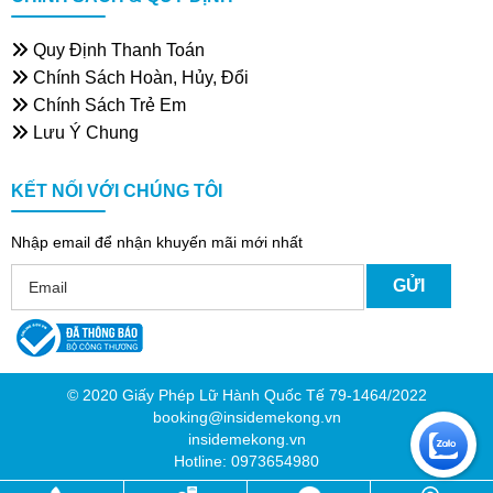
Quy Định Thanh Toán
Chính Sách Hoàn, Hủy, Đổi
Chính Sách Trẻ Em
Lưu Ý Chung
KẾT NỐI VỚI CHÚNG TÔI
Nhập email để nhận khuyến mãi mới nhất
© 2020 Giấy Phép Lữ Hành Quốc Tế 79-1464/2022
booking@insidemekong.vn
insidemekong.vn
Hotline: 0973654980