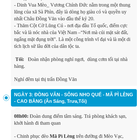
- Dinh Vua Mèo_ Vương Chính Đức nằm trong một thung
lũng của xã Sà Phìn, đây là dòng họ giàu có và quyền uy
nhất Châu Đồng Văn vào đầu thế kỷ 20.
- Thăm Cột Cờ Lũng Cú - nơi địa đầu Tổ quốc, điểm cực
bắc và là nóc nhà của Việt Nam –“Nơi mà cúi mặt sát đất,
ngẩng mặt đụng trời". Là một công trình vĩ đại và là một di
tích lịch sử lâu đời của dân tộc ta.
Tối:
Đoàn nhận phòng nghỉ ngơi, dùng cơm tối tại nhà
hàng.
Nghỉ đêm tại thị trấn Đồng Văn
NGÀY 3: ĐỒNG VĂN - SÔNG NHO QUẾ - MÃ PÌ LÈNG
- CAO BẰNG (Ăn Sáng, Trưa,Tối)
08h00:
Đoàn dung điểm tâm sáng. Trả phòng khách sạn,
khởi hành đi tham quan
- Chinh phục đèo
Mã Pì Lèng
trên đường đi Mèo Vạc,