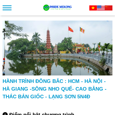
HÀNH TRÌNH ĐÔNG BẮC : HCM - HÀ NỘI -
HÀ GIANG -SÔNG NHO QUẾ- CAO BẰNG -
THÁC BẢN GIỐC - LẠNG SƠN 5N4Đ
Điểm nổi bật chương trình