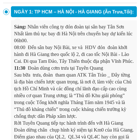
NGÀY 1: TP HCM – HÀ NỘI - HÀ GIANG (Ăn Trưa,Tối):
Sáng:
Nhân viên công ty đón đoàn tại sân bay Tân Sơn
Nhất làm thủ tục bay đi Hà Nội trên chuyến bay dự kiến lúc
06h00.
08:00 Đến sân bay Nội Bài, xe và HDV đón đoàn khởi
hành đi Hà Giang theo quốc lộ 2, đi cao tốc Nội Bài - Lào
Cai. Đi qua Tam Đảo, Tây Thiên thuộc địa phận Vĩnh Phúc.
11:30
Đoàn dùng cơm trưa tại Tuyên Quang
Sau bữa trưa, đoàn tham quan ATK Tân Trào _ Đây từng
là địa bàn chiến lược quan trọng, là nơi ở, làm việc của Chủ
tịch Hồ Chí Minh và các đồng chí lãnh đạo cấp cao cùng
nhiều cơ quan Trung ương; là “Thủ đô Khu giải phóng”
trong cuộc Tổng khởi nghĩa Tháng Tám năm 1945 và là
“Thủ đô kháng chiến” trong cuộc kháng chiến trường kỳ
chống thực dân Pháp xâm lược.
Rời Tuyên Quang tiếp tục hành trình đến với Hà Giang
Đoàn dừng chân chụp hình kỷ niệm tại Km0 của Hà Giang.
Điểm giao nhau của QL2, QL34 và QL4C hay còn gọi là