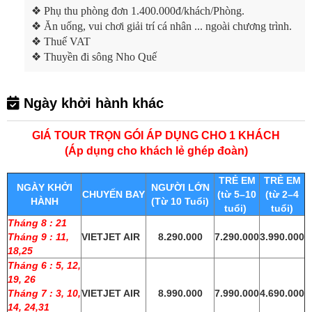
❖
Phụ thu phòng đơn 1.400.000đ/khách/Phòng.
❖
Ăn uống, vui chơi giải trí cá nhân ... ngoài chương trình.
❖
Thuế VAT
❖
Thuyền đi sông Nho Quế
Ngày khởi hành khác
GIÁ TOUR TRỌN GÓI ÁP DỤNG CHO 1 KHÁCH
(Áp dụng cho khách lẻ ghép đoàn)
TRẺ EM
TRẺ EM
NGÀY KHỞI
NGƯỜI LỚN
CHUYẾN BAY
(từ 5–10
(từ 2–4
HÀNH
(Từ 10 Tuổi)
tuổi)
tuổi)
Tháng 8 : 21
Tháng 9 : 11,
VIETJET AIR
8.290.000
7.290.000
3.990.000
18,25
Tháng 6 : 5, 12,
19, 26
Tháng 7 : 3, 10,
VIETJET AIR
8.990.000
7.990.000
4.690.000
14, 24,31