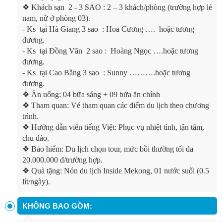
❖
Khách sạn 2 - 3 SAO : 2 – 3 khách/phòng (trường hợp lẻ
nam, nữ ở phòng 03).
-
Ks tại Hà Giang 3 sao : Hoa Cương …. hoặc tương
đương.
-
Ks tại Đồng Văn 2 sao : Hoàng Ngọc ….hoặc tương
đương.
-
Ks tại Cao Bằng 3 sao : Sunny ……….hoặc tương
đương.
❖
Ăn uống: 04 bữa sáng + 09 bữa ăn chính
❖
Tham quan: Vé tham quan các điểm du lịch theo chương
trình.
❖
Hướng dẫn viên tiếng Việt: Phục vụ nhiệt tình, tận tâm,
chu đáo.
❖
Bảo hiểm: Du lịch chọn tour, mức bồi thường tối đa
20.000.000 đ/trường hợp.
❖
Quà tặng: Nón du lịch Inside Mekong, 01 nước suối (0.5
lít/ngày).
KHÔNG BAO GỒM: