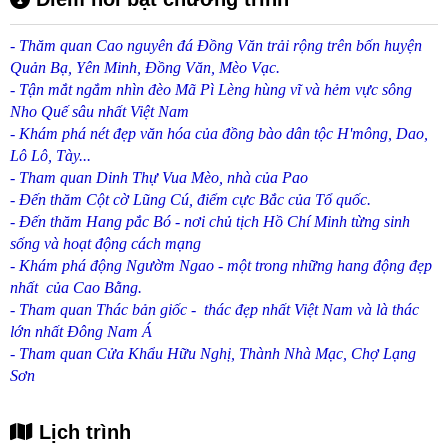
- Thăm quan Cao nguyên đá Đồng Văn trải rộng trên bốn huyện
Quản Bạ, Yên Minh, Đồng Văn, Mèo Vạc.
- Tận mắt ngắm nhìn đèo Mã Pì Lèng hùng vĩ và hẻm vực sông
Nho Quế sâu nhất Việt Nam
- Khám phá nét đẹp văn hóa của đồng bào dân tộc H'mông, Dao,
Lô Lô, Tày...
- Tham quan Dinh Thự Vua Mèo, nhà của Pao
- Đến thăm Cột cờ Lũng Cú, điểm cực Bắc của Tổ quốc.
- Đến thăm Hang pắc Bó - nơi chủ tịch Hồ Chí Minh từng sinh
sống và hoạt động cách mạng
- Khám phá động Ngườm Ngao - một trong những hang động đẹp
nhất của Cao Bằng.
- Tham quan Thác bản giốc - thác đẹp nhất Việt Nam và là thác
lớn nhất Đông Nam Á
- Tham quan Cửa Khẩu Hữu Nghị, Thành Nhà Mạc, Chợ Lạng
Sơn
Lịch trình