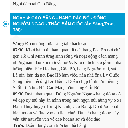
Nghỉ đêm tại Cao Bằng.
NGÀY 4: CAO BẰNG - HANG PẮC BÓ - ĐỘNG
NGƯỜM NGAO - THÁC BẢN GIỐC (Ăn Sáng,Trưa,
Tối):
Sáng:
Đoàn dùng bữa sáng tại khách sạn.
07:30
Khởi hành đi tham quan di tích hang Pắc Bó nơi chủ
tịch Hồ Chí Minh từng sinh sống và hoạt động cách mạng
những năm đầu khi mới về nước. Khu di tích bao gồm : nhà
tưởng niệm Bác Hồ, hang Cốc Bó, hang Ngườm Vài, suối
Lê nin, bàn đá nơi Bác Hồ làm việc, nền nhà ông Lý Quốc
Súng, nền nhà ông La Thành. Đoàn chụp hình lưu niệm tại
Suối Lê Nin - Núi Các Mác, thăm hang Cốc Bó.
09:30
Đoàn tham quan Động Ngườm Ngao - hang động có
vẻ đẹp kỳ thú này ẩn mình trong một ngọn núi hùng vỹ ở xã
Đàm Thủy huyện Trùng Khánh, Cao Bằng. Do được phát
hiện muộn và đưa vào du lịch chưa lâu nên hang động này
vẫn giữ nguyên vẹn vẻ đẹp hoang sơ và độc đáo.
Trưa:
Đoàn dung cơm trưa tại nhà hàng