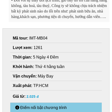
• Đối với sự thay đổi lịch trình, giờ bay do lỗi của hãng hàng
không, tàu hoả, tàu thuỷ, Công ty sẽ không chịu trách nhiệm
bất kỳ phát sinh nào do lỗi trên như: phát sinh bữa ăn, nhà
hàng,khách sạn, phương tiện di chuyển, hướng dẫn viên…..
Mã tour:
IMT-MB04
Lượt xem:
1261
Thời gian:
5 Ngày 4 Đêm
Khởi hành:
Thứ 4 hằng tuần
Vận chuyển:
Máy Bay
Xuất phát:
TP.HCM
Giá từ:
2.025 đ
Điểm nổi bật chương trình