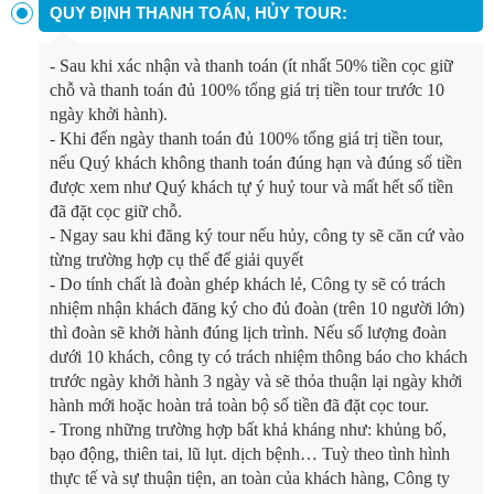
QUY ĐỊNH THANH TOÁN, HỦY TOUR:
- Sau khi xác nhận và thanh toán (ít nhất 50% tiền cọc giữ
chỗ và thanh toán đủ 100% tổng giá trị tiền tour trước 10
ngày khởi hành).
- Khi đến ngày thanh toán đủ 100% tổng giá trị tiền tour,
nếu Quý khách không thanh toán đúng hạn và đúng số tiền
được xem như Quý khách tự ý huỷ tour và mất hết số tiền
đã đặt cọc giữ chỗ.
- Ngay sau khi đăng ký tour nếu hủy, công ty sẽ căn cứ vào
từng trường hợp cụ thể để giải quyết
- Do tính chất là đoàn ghép khách lẻ, Công ty sẽ có trách
nhiệm nhận khách đăng ký cho đủ đoàn (trên 10 người lớn)
thì đoàn sẽ khởi hành đúng lịch trình. Nếu số lượng đoàn
dưới 10 khách, công ty có trách nhiệm thông báo cho khách
trước ngày khởi hành 3 ngày và sẽ thỏa thuận lại ngày khởi
hành mới hoặc hoàn trả toàn bộ số tiền đã đặt cọc tour.
- Trong những trường hợp bất khả kháng như: khủng bố,
bạo động, thiên tai, lũ lụt. dịch bệnh… Tuỳ theo tình hình
thực tế và sự thuận tiện, an toàn của khách hàng, Công ty