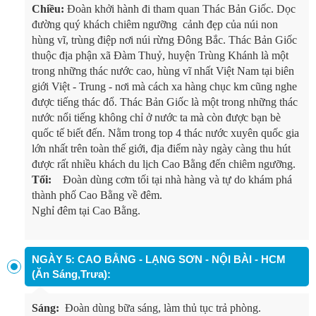
Chiều:
Đoàn khởi hành đi tham quan Thác Bản Giốc. Dọc
đường quý khách chiêm ngưỡng cảnh đẹp của núi non
hùng vĩ, trùng điệp nơi núi rừng Đông Bắc. Thác Bản Giốc
thuộc địa phận xã Đàm Thuỷ, huyện Trùng Khánh là một
trong những thác nước cao, hùng vĩ nhất Việt Nam tại biên
giới Việt - Trung - nơi mà cách xa hàng chục km cũng nghe
được tiếng thác đổ. Thác Bản Giốc là một trong những thác
nước nổi tiếng không chỉ ở nước ta mà còn được bạn bè
quốc tế biết đến. Nằm trong top 4 thác nước xuyên quốc gia
lớn nhất trên toàn thế giới, địa điểm này ngày càng thu hút
được rất nhiều khách du lịch Cao Bằng đến chiêm ngưỡng.
Tối:
Đoàn dùng cơm tối tại nhà hàng và tự do khám phá
thành phố Cao Bằng về đêm.
Nghỉ đêm tại Cao Bằng.
NGÀY 5: CAO BẰNG - LẠNG SƠN - NỘI BÀI - HCM
(Ăn Sáng,Trưa):
Sáng:
Đoàn dùng bữa sáng, làm thủ tục trả phòng.