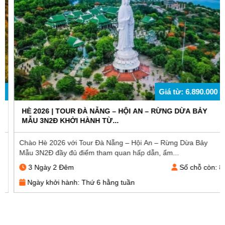
Giá từ: 6.890.000 đ
HÈ 2026 | TOUR ĐÀ NẴNG – HỘI AN – RỪNG DỪA BẢY
MẪU 3N2Đ KHỞI HÀNH TỪ...
Chào Hè 2026 với Tour Đà Nẵng – Hội An – Rừng Dừa Bảy
Mẫu 3N2Đ đầy đủ điểm tham quan hấp dẫn, ẩm...
3 Ngày 2 Đêm
Số chỗ còn: 8
Ngày khởi hành: Thứ 6 hằng tuần