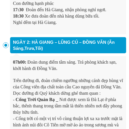
Con đường hạnh phúc
17:30
Đoàn đến Hà Giang, nhận phòng nghỉ ngơi.
18:30
Xe đưa đoàn đến nhà hàng dùng bữa tối.
Nghỉ đêm tại Hà Giang.
NGÀY 2: HÀ GIANG – LŨNG CÚ – ĐỒNG VĂN (Ăn
Sáng,Trưa,Tối)
07h00:
Đoàn dung điểm tâm sáng. Trả phòng khách sạn,
khởi hành đi Đồng Văn.
Trên đường đi, đoàn chiêm ngưỡng những cảnh đẹp hùng vĩ
của Công viên địa chất toàn cầu Cao nguyên đá Đồng Văn.
Dọc đường đi Quý khách dừng ghé tham quan :
-
Cổng Trời Quản Bạ _
Nơi được xem là Đà Lạt ở phía
bắc, thênh thang trong tầm mắt là thiên nhiên nơi đây phong
thủy hữu tình.
- Cổng trời có một vị trí vô cùng thuận lợi xa xa trước mặt là
hình ảnh núi đôi Cô Tiên mờ mờ ảo ảo trong sương mù và