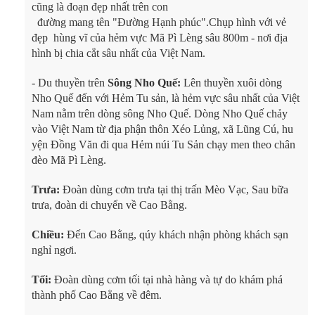
cũng là đoạn đẹp nhất trên con
đường mang tên "Đường Hạnh phúc".Chụp hình với vẻ
đẹp hùng vĩ của hẻm vực Mã Pì Lèng sâu 800m - nơi địa
hình bị chia cắt sâu nhất của Việt Nam.
- 
Du thuyền trên
Sông Nho Quế:
Lên thuyền xuôi dòng
Nho Quế đến với Hẻm Tu sản, là hẻm vực sâu nhất của Việt
Nam nằm trên dòng sông Nho Quế. Dòng Nho Quế chảy
vào Việt Nam từ địa phận thôn Xéo Lủng, xã Lũng Cú, hu
yện Đồng Văn đi qua Hẻm núi Tu Sản chạy men theo chân
đèo Mã Pì Lèng.
Trưa:
Đoàn dùng cơm trưa tại thị trấn Mèo Vạc, Sau bữa
trưa, đoàn di chuyển về Cao Bằng.
Chiều:
Đến Cao Bằng, qúy khách nhận phòng khách sạn
nghỉ ngơi.
Tối:
Đoàn dùng cơm tối tại nhà hàng và tự do khám phá
thành phố Cao Bằng về đêm.