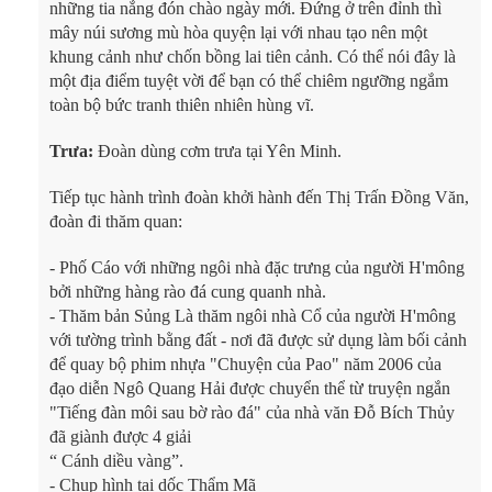
những tia nắng đón chào ngày mới. Đứng ở trên đỉnh thì
mây núi sương mù hòa quyện lại với nhau tạo nên một
khung cảnh như chốn bồng lai tiên cảnh. Có thể nói đây là
một địa điểm tuyệt vời để bạn có thể chiêm ngưỡng ngắm
toàn bộ bức tranh thiên nhiên hùng vĩ.
Trưa:
Đoàn dùng cơm trưa tại Yên Minh.
Tiếp tục hành trình đoàn khởi hành đến Thị Trấn Đồng Văn,
đoàn đi thăm quan:
- Phố Cáo với những ngôi nhà đặc trưng của người H'mông
bởi những hàng rào đá cung quanh nhà.
- Thăm bản Sủng Là thăm ngôi nhà Cổ của người H'mông
với tường trình bằng đất - nơi đã được sử dụng làm bối cảnh
để quay bộ phim nhựa "Chuyện của Pao" năm 2006 của
đạo diễn Ngô Quang Hải được chuyển thể từ truyện ngắn
"Tiếng đàn môi sau bờ rào đá" của nhà văn Đỗ Bích Thủy
đã giành được 4 giải
“ Cánh diều vàng”.
- Chụp hình tại dốc Thẩm Mã