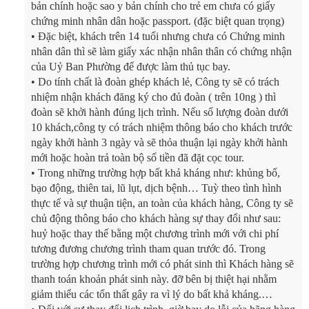
bản chính hoặc sao y bản chính cho trẻ em chưa có giấy
chứng minh nhân dân hoặc passport. (đặc biệt quan trọng)
• Đặc biệt, khách trên 14 tuổi nhưng chưa có Chứng minh
nhân dân thì sẽ làm giấy xác nhận nhân thân có chứng nhận
của Uỷ Ban Phường để được làm thủ tục bay.
• Do tính chất là đoàn ghép khách lẻ, Công ty sẽ có trách
nhiệm nhận khách đăng ký cho đủ đoàn ( trên 10ng ) thì
đoàn sẽ khởi hành đúng lịch trình. Nếu số lượng đoàn dưới
10 khách,công ty có trách nhiệm thông báo cho khách trước
ngày khởi hành 3 ngày và sẽ thỏa thuận lại ngày khởi hành
mới hoặc hoàn trả toàn bộ số tiền đã đặt cọc tour.
• Trong những trường hợp bất khả kháng như: khủng bố,
bạo động, thiên tai, lũ lụt, dịch bệnh… Tuỳ theo tình hình
thực tế và sự thuận tiện, an toàn của khách hàng, Công ty sẽ
chủ động thông báo cho khách hàng sự thay đổi như sau:
huỷ hoặc thay thế bằng một chương trình mới với chi phí
tương đương chương trình tham quan trước đó. Trong
trường hợp chương trình mới có phát sinh thì Khách hàng sẽ
thanh toán khoản phát sinh này. đỡ bên bị thiệt hại nhằm
giảm thiểu các tổn thất gây ra vì lý do bất khả kháng.…