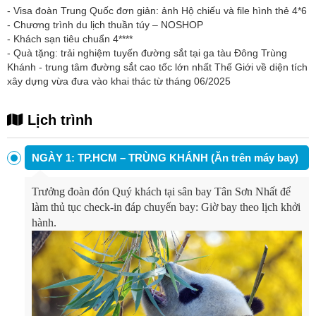
-
Visa đoàn Trung Quốc đơn giản: ảnh Hộ chiếu và file hình thẻ 4*6
-
Chương trình du lịch thuần túy – NOSHOP
-
Khách sạn tiêu chuẩn 4****
-
Quà tặng: trải nghiệm tuyến đường sắt tại ga tàu Đông Trùng
Khánh - trung tâm đường sắt cao tốc lớn nhất Thế Giới về diện tích
xây dựng vừa đưa vào khai thác từ tháng 06/2025
Lịch trình
NGÀY 1: TP.HCM – TRÙNG KHÁNH (Ăn trên máy bay)
Trưởng đoàn đón Quý khách tại sân bay Tân Sơn Nhất để
làm thủ tục check-in đáp chuyến bay: Giờ bay theo lịch khởi
hành.