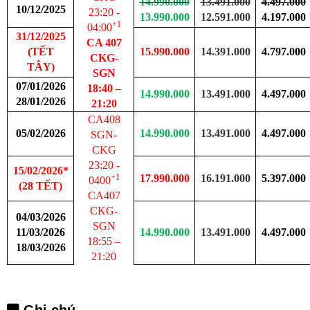
14.990.000
13.491.000
4.497.000
10/12/2025
23
:20
-
13.990.000
12.591.000
4.197.000
+1
0
4
:00
31/12/2025
CA 407
(TẾT
15.990.000
14.391.000
4.797.000
CKG-
TÂY)
SGN
07/01/2026
18:40
–
14.990.000
13.491.000
4.497.000
28/01/2026
2
1
:
20
CA408
05/02/2026
14.990.000
13.491.000
4.497.000
SGN
-
CKG
23
:
20
-
15/02/2026*
+1
17.990.000
16.191.000
5.397.000
0400
(28 TẾT)
CA407
CKG
-
04/03/2026
SGN
11/03/2026
14.990.000
13.491.000
4.497.000
18
:
55
–
18/03/2026
21
:
20
Ghi chú