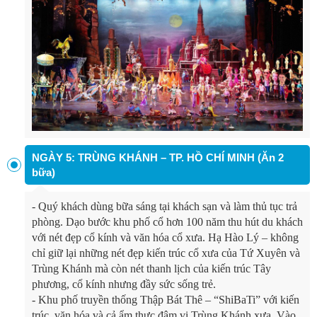
NGÀY 5: TRÙNG KHÁNH – TP. HỒ CHÍ MINH (Ăn 2
bữa)
-
Quý khách dùng bữa sáng tại khách sạn và làm thủ tục trả
phòng. Dạo bước khu phố cổ hơn 100 năm thu hút du khách
với nét đẹp cổ kính và văn hóa cổ xưa. Hạ Hào Lý – không
chỉ giữ lại những nét đẹp kiến trúc cổ xưa của Tứ Xuyên và
Trùng Khánh mà còn nét thanh lịch của kiến trúc Tây
phương, cổ kính nhưng đầy sức sống trẻ.
-
Khu phố truyền thống Thập Bát Thê – “ShiBaTi” với kiến
trúc, văn hóa và cả ẩm thực đậm vị Trùng Khánh xưa. Vào