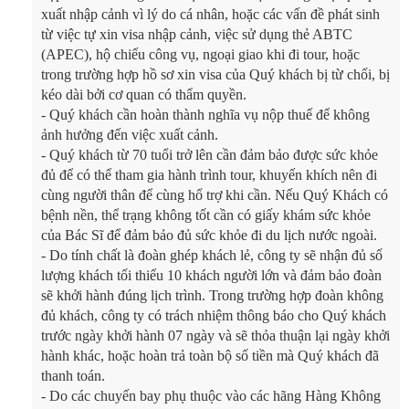
xuất nhập cảnh vì lý do cá nhân, hoặc các vấn đề phát sinh
từ việc tự xin visa nhập cảnh, việc sử dụng thẻ ABTC
(APEC), hộ chiếu công vụ, ngoại giao khi đi tour, hoặc
trong trường hợp hồ sơ xin visa của Quý khách bị từ chối, bị
kéo dài bởi cơ quan có thẩm quyền.
- Quý khách cần hoàn thành nghĩa vụ nộp thuế để không
ảnh hưởng đến việc xuất cảnh.
- Quý khách từ 70 tuổi trở lên cần đảm bảo được sức khỏe
đủ để có thể tham gia hành trình tour, khuyến khích nên đi
cùng người thân để cùng hổ trợ khi cần. Nếu Quý Khách có
bệnh nền, thể trạng không tốt cần có giấy khám sức khỏe
của Bác Sĩ để đảm bảo đủ sức khỏe đi du lịch nước ngoài.
- Do tính chất là đoàn ghép khách lẻ, công ty sẽ nhận đủ số
lượng khách tối thiểu 10 khách người lớn và đảm bảo đoàn
sẽ khởi hành đúng lịch trình. Trong trường hợp đoàn không
đủ khách, công ty có trách nhiệm thông báo cho Quý khách
trước ngày khởi hành 07 ngày và sẽ thỏa thuận lại ngày khởi
hành khác, hoặc hoàn trả toàn bộ số tiền mà Quý khách đã
thanh toán.
- Do các chuyến bay phụ thuộc vào các hãng Hàng Không