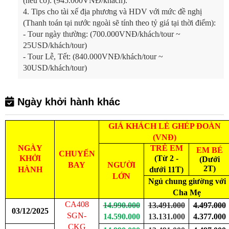
(nếu có): (945.000VNĐ/khách).
4.
Tips cho tài xế địa phương và HDV với mức đề nghị
(Thanh toán tại nước ngoài sẽ tính theo tỷ giá tại thời điểm):
- Tour ngày thường: (700.000VNĐ/khách/tour ~
25USD/khách/tour)
- Tour Lễ, Tết: (840.000VNĐ/khách/tour ~
30USD/khách/tour)
Ngày khởi hành khác
GIÁ KHÁCH LẺ GHÉP ĐOÀN
(VNĐ)
NGÀY
TRẺ EM
EM BÉ
CHUYẾN
KHỞI
(Từ 2 -
(Dưới
BAY
NGƯỜI
2T)
HÀNH
dưới 11T)
LỚN
Ngủ chung giường với
Cha Mẹ
CA408
14.990.000
13.491.000
4.497.000
03/12/2025
SGN-
14.590.000
13.131.000
4.377.000
CKG