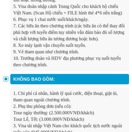
5.
Visa đoàn nhập cảnh Trung Quốc cho khách hộ chiếu
Việt Nam. (Scan Hộ chiếu + FILE hình thẻ 4*6 nền trắng)
6.
Phục vụ 1 chai nước suối/khách/ngày.
7.
Các bữa ăn theo chương trình (các bữa ăn có thể thay đổi
phù hợp với tuyến điểm tuy nhiên vẫn đảm bảo đủ số lượng
và chất lượng bữa ăn tương đương hoặc hơn).
8.
Xe máy lạnh vận chuyển suốt tuyến.
9.
Vé tham quan như chương trình.
10.
Trưởng đoàn và HDV địa phương phục vụ suốt tuyến
theo chương trình.
KHÔNG BAO GỒM:
1.
Chi phí cá nhân, hành lý quá cước, điện thoại, giặt ủi,
tham quan ngoài chương trình.
2.
Phụ thu phòng đơn (nếu có):
Tour ngày thường: (2.500.000VNĐ/khách)
Tour Lễ, Tết: (3.000.000VNĐ/khách)
3.
Visa tái nhập Việt Nam cho khách quốc tịch nước ngoài