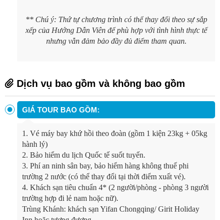
** Chú ý: Thứ tự chương trình có thể thay đổi theo sự sắp
xếp của Hướng Dẫn Viên để phù hợp với tình hình thực tế
nhưng vẫn đảm bảo đầy đủ điểm tham quan.
Dịch vụ bao gồm và không bao gồm
GIÁ TOUR BAO GỒM:
1.
Vé máy bay khứ hồi theo đoàn (gồm 1 kiện 23kg + 05kg
hành lý)
2.
Bảo hiểm du lịch Quốc tế suốt tuyến.
3.
Phí an ninh sân bay, bảo hiểm hàng không thuế phi
trường 2 nước (có thể thay đổi tại thời điểm xuất vé).
4.
Khách sạn tiêu chuẩn 4* (2 người/phòng - phòng 3 người
trường hợp đi lẻ nam hoặc nữ).
Trùng Khánh: khách sạn Yifan Chongqing/ Girit Holiday
Inn hoặc tương đương.