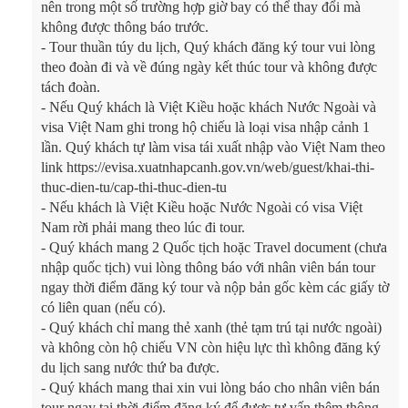
nên trong một số trường hợp giờ bay có thể thay đổi mà
không được thông báo trước.
- Tour thuần túy du lịch, Quý khách đăng ký tour vui lòng
theo đoàn đi và về đúng ngày kết thúc tour và không được
tách đoàn.
- Nếu Quý khách là Việt Kiều hoặc khách Nước Ngoài và
visa Việt Nam ghi trong hộ chiếu là loại visa nhập cảnh 1
lần. Quý khách tự làm visa tái xuất nhập vào Việt Nam theo
link https://evisa.xuatnhapcanh.gov.vn/web/guest/khai-thi-
thuc-dien-tu/cap-thi-thuc-dien-tu
- Nếu khách là Việt Kiều hoặc Nước Ngoài có visa Việt
Nam rời phải mang theo lúc đi tour.
- Quý khách mang 2 Quốc tịch hoặc Travel document (chưa
nhập quốc tịch) vui lòng thông báo với nhân viên bán tour
ngay thời điểm đăng ký tour và nộp bản gốc kèm các giấy tờ
có liên quan (nếu có).
- Quý khách chỉ mang thẻ xanh (thẻ tạm trú tại nước ngoài)
và không còn hộ chiếu VN còn hiệu lực thì không đăng ký
du lịch sang nước thứ ba được.
- Quý khách mang thai xin vui lòng báo cho nhân viên bán
tour ngay tại thời điểm đăng ký để được tư vấn thêm thông