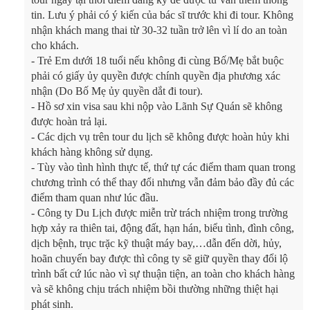
tin. Lưu ý phải có ý kiến của bác sĩ trước khi đi tour. Không
nhận khách mang thai từ 30-32 tuần trở lên vì lí do an toàn
cho khách.
- Trẻ Em dưới 18 tuổi nếu không đi cùng Bố/Mẹ bắt buộc
phải có giấy ủy quyền được chính quyền địa phương xác
nhận (Do Bố Mẹ ủy quyền dắt đi tour).
- Hồ sơ xin visa sau khi nộp vào Lãnh Sự Quán sẽ không
được hoàn trả lại.
- Các dịch vụ trên tour du lịch sẽ không được hoàn hủy khi
khách hàng không sử dụng.
- Tùy vào tình hình thực tế, thứ tự các điểm tham quan trong
chương trình có thể thay đổi nhưng vẫn đảm bảo đầy đủ các
điểm tham quan như lúc đầu.
-
Công ty Du Lịch được miễn trừ trách nhiệm trong trường
hợp xảy ra thiên tai, động đất, hạn hán, biểu tình, đình công,
dịch bệnh, trục trặc kỹ thuật máy bay,…dẫn đến dời, hủy,
hoãn chuyến bay được thì công ty sẽ giữ quyền thay đổi lộ
trình bất cứ lúc nào vì sự thuận tiện, an toàn cho khách hàng
và sẽ không chịu trách nhiệm bồi thường những thiệt hại
phát sinh.