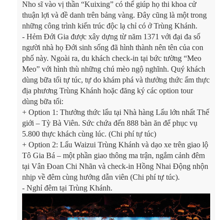
Nho sĩ vào vị thần “Kuixing” có thể giúp họ thi khoa cử
thuận lợi và đề danh trên bảng vàng. Đây cũng là một trong
những công trình kiến trúc độc lạ chỉ có ở Trùng Khánh.
-
Hẻm Đới Gia được xây dựng từ năm 1371 với đại đa số
người nhà họ Đới sinh sống đã hình thành nên tên của con
phố này. Ngoài ra, du khách check-in tại bức tường “Meo
Meo” với hình thù những chú mèo ngộ nghĩnh. Quý khách
dùng bữa tối tự túc, tự do khám phá và thưởng thức ẩm thực
địa phương Trùng Khánh hoặc đăng ký các option tour
dùng bữa tối:
+ 
Option 1: Thưởng thức lẩu tại Nhà hàng Lẩu lớn nhất Thế
giới – Tỳ Bà Viên. Sức chứa đến 888 bàn ăn để phục vụ
5.800 thực khách cùng lúc. (Chi phí tự túc)
+ 
Option 2: Lẩu Waizui Trùng Khánh và dạo xe trên giao lộ
Tô Gia Bá – một phần giao thông ma trận, ngắm cảnh đêm
tại Vân Đoan Chi Nhãn và check-in Hồng Nhai Động nhộn
nhịp về đêm cùng hướng dẫn viên (Chi phí tự túc).
-
Nghỉ đêm tại Trùng Khánh.