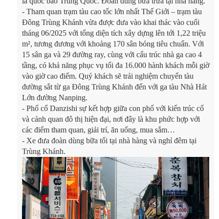
là quốc bảo Trung Quốc. Đoàn dùng bữa trưa tại nhà hàng.
-
Tham quan trạm tàu cao tốc lớn nhất Thế Giới – trạm tàu
Đông Trùng Khánh vừa được đưa vào khai thác vào cuối
tháng 06/2025 với tổng diện tích xây dựng lên tới 1,22 triệu
m², tương đương với khoảng 170 sân bóng tiêu chuẩn. Với
15 sân ga và 29 đường ray, cùng với cấu trúc nhà ga cao 4
tầng, có khả năng phục vụ tối đa 16.000 hành khách mỗi giờ
vào giờ cao điểm. Quý khách sẽ trải nghiệm chuyến tàu
đường sắt từ ga Đông Trùng Khánh đến với ga tàu Nhà Hát
Lớn đường Nanping.
-
Phố cổ Danzishi sự kết hợp giữa con phố với kiến trúc cổ
và cảnh quan đô thị hiện đại, nơi đây là khu phức hợp với
các điểm tham quan, giải trí, ăn uống, mua sắm…
-
Xe đưa đoàn dùng bữa tối tại nhà hàng và nghỉ đêm tại
Trùng Khánh.