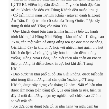
Lý Tử Bá. Điểm hấp dẫn để săn những kiểu hình độc đáo
mà du khách nào đến với Trùng Khánh đều muốn lưu lại.
-
Cổ trấn nghìn năm Từ Khí Khẩu - nguyên danh là Long
Ẩn Trấn, là một trị trấn cổ xưa của Trung Quốc, được xây
dựng từ thời nhà Tống vào năm 998.
-
Quý khách dùng bữa trưa tại nhà hàng và tiếp tục hành
trình khám phá Hồng Nhai Động – khu nhà sàn 11 tầng, cao
75 m, trên một vách đá dựng đứng tọa lạc dọc theo bờ sông
Gia Lăng, đây là khu phức hợp với nhiều hàng quán thu hút
khách du lịch và càng lộng lẫy hơn khi màn đêm buông
xuống. Hồng Nhai Động luôn biết cách níu chân du khách
thập phương, là điểm check-in cực hot khi đến Trùng
Khánh.
-
Dạo bước tại khu phố đi bộ Bia Giải Phóng, được biết đến
như trung tâm thương mại của quận Yuzhong ở Trùng
Khánh, được xây dựng vào tháng 12 năm 1940 và hầu như
được làm hoàn toàn bằng gỗ. Qua quá trình tu sửa, hiện tại
đây là một đài tưởng niệm uy nghiêm với chiều cao 27,5m
so với mặt đất.
-
Xe đưa đoàn dùng bữa tối tại nhà hàng và nghỉ đêm tại