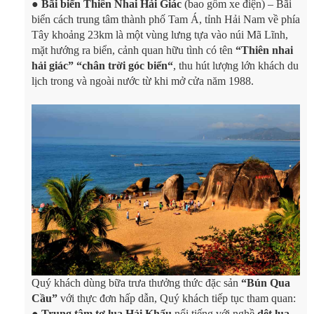
●
Bãi biển Thiên Nhai Hải Giác
(bao gồm xe điện) – Bãi
biển cách trung tâm thành phố Tam Á, tỉnh Hải Nam về phía
Tây khoảng 23km là một vùng lưng tựa vào núi Mã Lĩnh,
mặt hướng ra biển, cảnh quan hữu tình có tên
“Thiên nhai
hải giác” “chân trời góc biển“
, thu hút lượng lớn khách du
lịch trong và ngoài nước từ khi mở cửa năm 1988.
Quý khách dùng bữa trưa thưởng thức đặc sản
“Bún Qua
Cầu”
với thực đơn hấp dẫn, Quý khách tiếp tục tham quan:
●
Trung tâm tơ lụa Hải Khẩu
nổi tiếng với nghề
dệt lụa