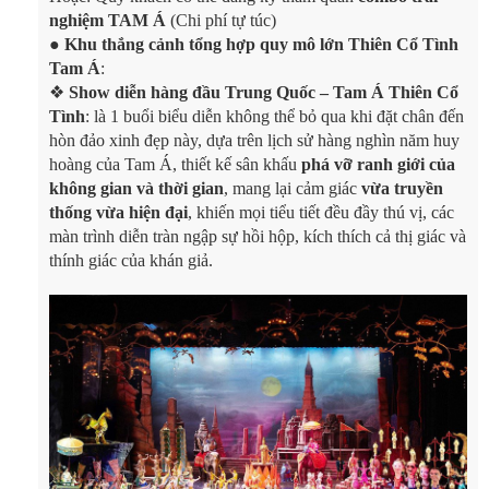
nghiệm TAM Á
(Chi phí tự túc)
●
Khu thắng cảnh tổng hợp quy mô lớn Thiên Cổ Tình
Tam Á
:
❖
Show diễn hàng đầu Trung Quốc – Tam Á Thiên Cổ
Tình
: là 1 buổi biểu diễn không thể bỏ qua khi đặt chân đến
hòn đảo xinh đẹp này, dựa trên lịch sử hàng nghìn năm huy
hoàng của Tam Á, thiết kế sân khấu
phá vỡ ranh giới của
không gian và thời gian
, mang lại cảm giác
vừa truyền
thống vừa hiện đại
, khiến mọi tiểu tiết đều đầy thú vị, các
màn trình diễn tràn ngập sự hồi hộp, kích thích cả thị giác và
thính giác của khán giả.