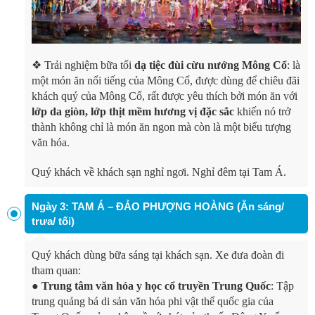
❖
Trải nghiệm bữa tối
dạ tiệc đùi cừu nướng Mông Cổ
: là
một món ăn nổi tiếng của Mông Cổ, được dùng để chiêu đãi
khách quý của Mông Cổ, rất được yêu thích bởi món ăn với
lớp da giòn, lớp thịt mềm hương vị đặc sắc
khiến nó trở
thành không chỉ là món ăn ngon mà còn là một biểu tượng
văn hóa.
Quý khách về khách sạn nghỉ ngơi. Nghỉ đêm tại Tam Á.
Ngày 3: TAM Á – ĐẢO PHƯỢNG HOÀNG (Ăn sáng/
trưa/ tối)
Quý khách dùng bữa sáng tại khách sạn. Xe đưa đoàn đi
tham quan:
●
Trung tâm văn hóa y học cổ truyền Trung Quốc
: Tập
trung quảng bá di sản văn hóa phi vật thể quốc gia của