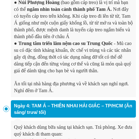
●
Núi Phượng Hoàng
(bao gồm cáp treo) là vị trí mà bạn
có thể
ngắm nhìn toàn cảnh thành phố Tam Á.
Nơi đây
có tuyến cáp treo trên không. Khi cáp treo đi lên từ từ, Tam
Á giống như một cuộn giấy khổng lồ, từ từ mở ra và toàn bộ
thành phố, được mệnh danh là tuyến cáp treo ngắm biển và
thành phố đầu tiên ở châu Á
●
Trung tâm triển lãm nệm cao su Trung Quốc
- Mủ cao
su có đặc tính kháng khuẩn, ức chế vi trùng và các tác nhân
gây dị ứng, đồng thời có tác dụng nâng đỡ tốt có thể dễ
dàng tiếp cận đến từng vùng cơ thể và cũng là món quà quý
giá để dành tặng cho bạn bè và người thân.
Ăn tối tại nhà hàng địa phương và về khách sạn nghỉ ngơi.
Nghỉ đêm ở Tam Á.
Ngày 4: TAM Á – THIÊN NHAI HẢI GIÁC – TP/HCM (Ăn
sáng/ trưa/ tối)
Quý khách dùng bữa sáng tại khách sạn. Trả phòng. Xe đưa
quý khách đi tham quan: