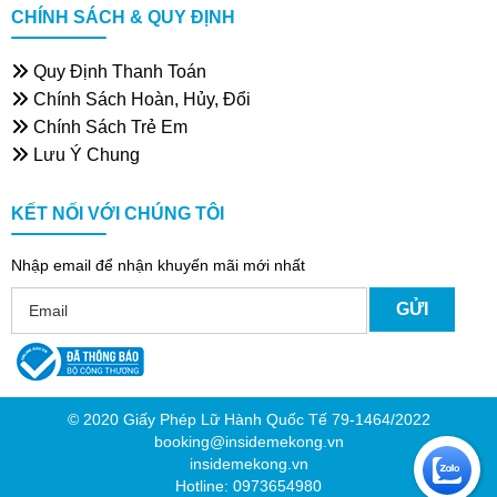
CHÍNH SÁCH & QUY ĐỊNH
Quy Định Thanh Toán
Chính Sách Hoàn, Hủy, Đổi
Chính Sách Trẻ Em
Lưu Ý Chung
KẾT NỐI VỚI CHÚNG TÔI
Nhập email để nhận khuyến mãi mới nhất
© 2020 Giấy Phép Lữ Hành Quốc Tế 79-1464/2022
booking@insidemekong.vn
insidemekong.vn
Hotline: 0973654980