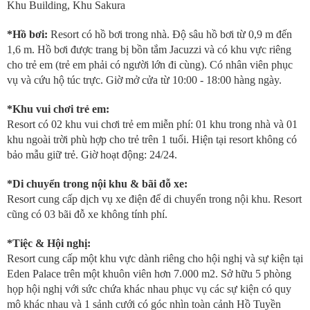
Khu Building, Khu Sakura
*Hồ bơi:
Resort có hồ bơi trong nhà. Độ sâu hồ bơi từ 0,9 m đến
1,6 m. Hồ bơi được trang bị bồn tắm Jacuzzi và có khu vực riêng
cho trẻ em (trẻ em phải có người lớn đi cùng). Có nhân viên phục
vụ và cứu hộ túc trực. Giờ mở cửa từ 10:00 - 18:00 hàng ngày.
*Khu vui chơi trẻ em:
Resort có 02 khu vui chơi trẻ em miễn phí: 01 khu trong nhà và 01
khu ngoài trời phù hợp cho trẻ trên 1 tuổi. Hiện tại resort không có
bảo mẫu giữ trẻ. Giờ hoạt động: 24/24.
*Di chuyển trong nội khu & bãi đỗ xe:
Resort cung cấp dịch vụ xe điện để di chuyển trong nội khu. Resort
cũng có 03 bãi đỗ xe không tính phí.
*Tiệc & Hội nghị:
Resort cung cấp một khu vực dành riêng cho hội nghị và sự kiện tại
Eden Palace trên một khuôn viên hơn 7.000 m2. Sở hữu 5 phòng
họp hội nghị với sức chứa khác nhau phục vụ các sự kiện có quy
mô khác nhau và 1 sảnh cưới có góc nhìn toàn cảnh Hồ Tuyền