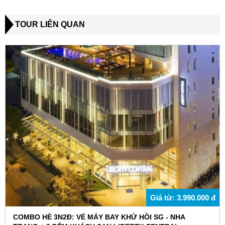
TOUR LIÊN QUAN
Giá từ: 3.990.000 đ
COMBO HÈ 3N2Đ: VÉ MÁY BAY KHỨ HỒI SG - NHA