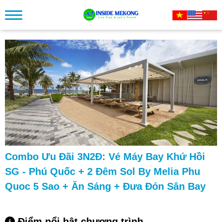
Combo Ưu Đãi 3N2Đ: Vé Máy Bay Khứ Hồi
SG - Phú Quốc + 2 Đêm Sol By Melia Phu
Quoc 5 Sao + Ăn Sáng + Đưa Đón Sân Bay
Điểm nổi bật chương trình